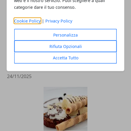
web e il nostro servizio. Puoi scegliere a quali
categorie dare il tuo consenso.
Cookie Policy
|
Privacy Policy
Personalizza
Rifiuta Opzionali
Vitamine Jazz Festival: al Teatro Juvarra
la musica che cura e ricorda
Accetta Tutto
l’importanza della prevenzione
24/11/2025