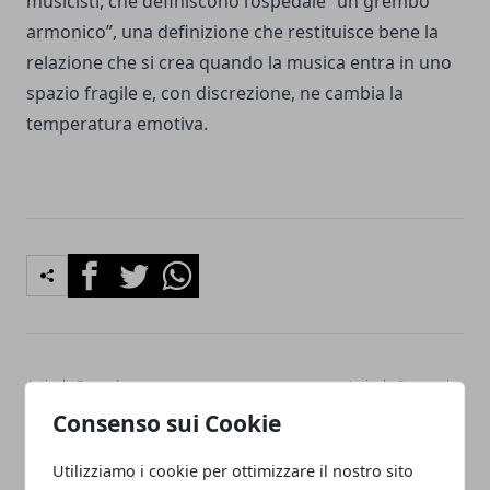
musicisti, che definiscono l’ospedale “un grembo
armonico”, una definizione che restituisce bene la
relazione che si crea quando la musica entra in uno
spazio fragile e, con discrezione, ne cambia la
temperatura emotiva.
Facebook
Twitter
Whatsapp
Articolo Precedente
Articolo Successivo
Violenza nelle relazioni
Mole Antonelliana: un
Consenso sui Cookie
intime e rischio suicidario:
simbolo che racconta
lo studio dell’Università di
Torino tra storia,
Utilizziamo i cookie per ottimizzare il nostro sito
Torino che cambia la
architettura e identità