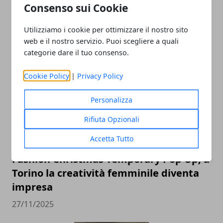
Consenso sui Cookie
Utilizziamo i cookie per ottimizzare il nostro sito
web e il nostro servizio. Puoi scegliere a quali
ARTICOLI CORRELATI
categorie dare il tuo consenso.
Cookie Policy
|
Privacy Policy
Personalizza
Rifiuta Opzionali
Accetta Tutto
Fashion Christmas Temporary Pop Up, a
Torino la creatività femminile diventa
impresa
27/11/2025