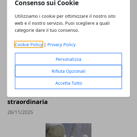
Consenso sui Cookie
ARTICOLI CORRELATI
Utilizziamo i cookie per ottimizzare il nostro sito
web e il nostro servizio. Puoi scegliere a quali
categorie dare il tuo consenso.
Cookie Policy
|
Privacy Policy
Personalizza
Rifiuta Opzionali
Torino rilancia l’impegno
Accetta Tutto
sull’affidamento familiare: approvata in
Consiglio la mozione per una campagna
straordinaria
26/11/2025