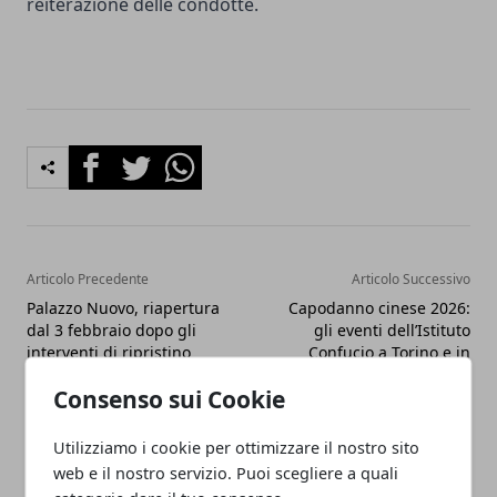
reiterazione delle condotte.
Facebook
Twitter
Whatsapp
Articolo Precedente
Articolo Successivo
Palazzo Nuovo, riapertura
Capodanno cinese 2026:
dal 3 febbraio dopo gli
gli eventi dell’Istituto
interventi di ripristino
Confucio a Torino e in
Piemonte
Consenso sui Cookie
Utilizziamo i cookie per ottimizzare il nostro sito
web e il nostro servizio. Puoi scegliere a quali