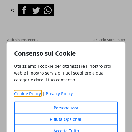
Facebook
Twitter
Whatsapp
Articolo Precedente
Articolo Successivo
Torino ospita ISA 2026,
Torino, beni sequestrati
Consenso sui Cookie
simposio mondiale di
donati al Centro E.M.M.A.
archeometria
Utilizziamo i cookie per ottimizzare il nostro sito
web e il nostro servizio. Puoi scegliere a quali
categorie dare il tuo consenso.
Cookie Policy
|
Privacy Policy
Personalizza
Rifiuta Opzionali
Accetta Tutto