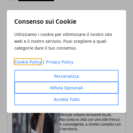
Consenso sui Cookie
Articolo Precedente
Articolo Successivo
Torino, Lorenzo Fontana
Torino premia la
Utilizziamo i cookie per ottimizzare il nostro sito
visita lo stand della Polizia
cooperazione sociale al
web e il nostro servizio. Puoi scegliere a quali
di Stato
Salone del Libro
categorie dare il tuo consenso.
Cookie Policy
|
Privacy Policy
Personalizza
Rifiuta Opzionali
Fabiana Fissore
Accetta Tutto
Fabiana Fissore è web editor e
creator di contenuti dedicati a
lifestyle urbano ed eventi locali.
Racconta la città con uno stile fresco
e coinvolgente, a stretto contatto con
il territorio.