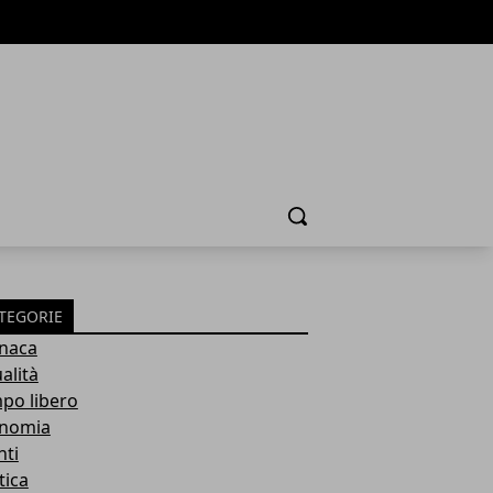
Cerca
TEGORIE
naca
alità
po libero
nomia
nti
tica