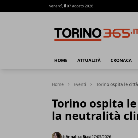
venerdì, il 07 agosto 2026
Torino365
HOME
ATTUALITÀ
CRONACA
Home
Eventi
Torino ospita le citt
Torino ospita le
la neutralità cl
di
Annalisa Biasi
27/05/2026