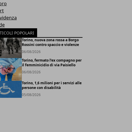
oro
rt
Evidenza
de
TICOLI POPOLARI
Torino, nuova zona rossa a Borgo
Rossini contro spaccio e violenze
06/08/2026
Torino, fermato l’ex compagno per
il femminicidio di via Paisiello
06/08/2026
Torino, 1,6 milioni per i servizi alle
persone con disabilità
05/08/2026