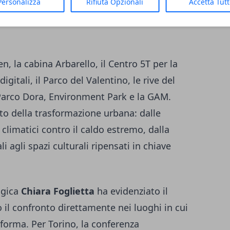
he, progetti di mobilità sostenibile,
Personalizza
Rifiuta Opzionali
Accetta Tut
a, housing sociale, spazi verdi e modelli di
n, la cabina Arbarello, il Centro 5T per la
digitali, il Parco del Valentino, le rive del
, Parco Dora, Environment Park e la GAM.
o della trasformazione urbana: dalle
i climatici contro il caldo estremo, dalla
i agli spazi culturali ripensati in chiave
ogica
Chiara Foglietta
ha evidenziato il
o il confronto direttamente nei luoghi in cui
forma. Per Torino, la conferenza