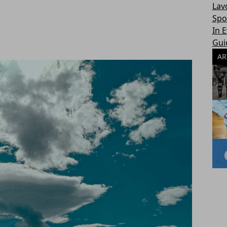
Lav
Spo
In 
Gui
AR