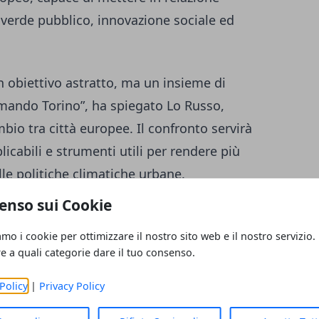
 verde pubblico, innovazione sociale ed
n obiettivo astratto, ma un insieme di
rmando Torino”, ha spiegato Lo Russo,
bio tra città europee. Il confronto servirà
plicabili e strumenti utili per rendere più
lle politiche climatiche urbane.
enso sui Cookie
nei quartieri della trasformazione
amo i cookie per ottimizzare il nostro sito web e il nostro servizio.
già oggi con le
City Dives
, 14 visite studio
re a quali categorie dare il tuo consenso.
no sta sperimentando interventi concreti per
Policy
|
Privacy Policy
luoghi attraversano diversi quartieri e