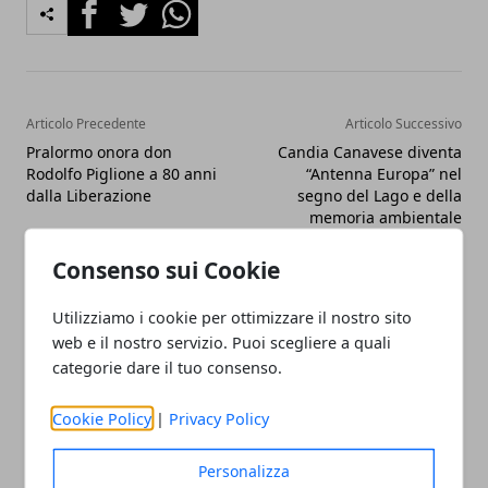
Facebook
Twitter
Whatsapp
Articolo Precedente
Articolo Successivo
Pralormo onora don
Candia Canavese diventa
Rodolfo Piglione a 80 anni
“Antenna Europa” nel
dalla Liberazione
segno del Lago e della
memoria ambientale
Consenso sui Cookie
Utilizziamo i cookie per ottimizzare il nostro sito
web e il nostro servizio. Puoi scegliere a quali
categorie dare il tuo consenso.
Redazione
Cookie Policy
|
Privacy Policy
Personalizza