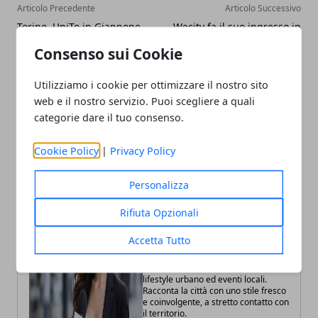
Articolo Precedente
Articolo Successivo
Torino, UniTo in Giappone
Wecity fa il suo ingresso in
per nuovi accordi scientifici
Italia: la piattaforma leader
Consenso sui Cookie
nel crowdfunding
immobiliare con storico dei
risultati da record, debutta
Utilizziamo i cookie per ottimizzare il nostro sito
con un progetto esclusivo
web e il nostro servizio. Puoi scegliere a quali
a Torino
categorie dare il tuo consenso.
Cookie Policy
|
Privacy Policy
Personalizza
Rifiuta Opzionali
Fabiana Fissore
Accetta Tutto
Fabiana Fissore è web editor e
creator di contenuti dedicati a
lifestyle urbano ed eventi locali.
Racconta la città con uno stile fresco
e coinvolgente, a stretto contatto con
il territorio.