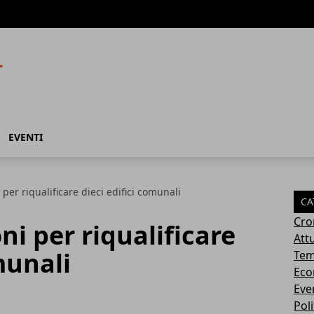
EVENTI
 per riqualificare dieci edifici comunali
CA
Cro
oni per riqualificare
Attu
munali
Tem
Eco
Eve
Poli