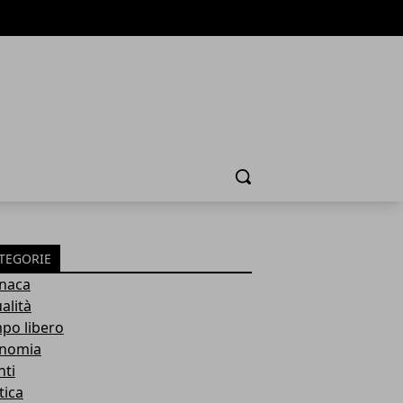
Cerca
TEGORIE
naca
alità
po libero
nomia
nti
tica