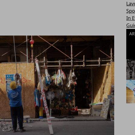
Lav
Spo
In 
Gui
AR