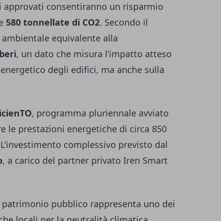
ti approvati consentiranno un risparmio
re
580 tonnellate di CO2
. Secondo il
o ambientale equivalente alla
beri
, un dato che misura l’impatto atteso
 energetico degli edifici, ma anche sulla
ficienTO
, programma pluriennale avviato
re le prestazioni energetiche di circa 850
 L’investimento complessivo previsto dal
o
, a carico del partner privato Iren Smart
el patrimonio pubblico rappresenta uno dei
che locali per la neutralità climatica.