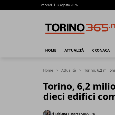
venerdì, il 07 agosto 2026
Torino365
HOME
ATTUALITÀ
CRONACA
Home
Attualità
Torino, 6,2 milioni
Torino, 6,2 mili
dieci edifici co
di
Fabiana Fissore
17/06/2026