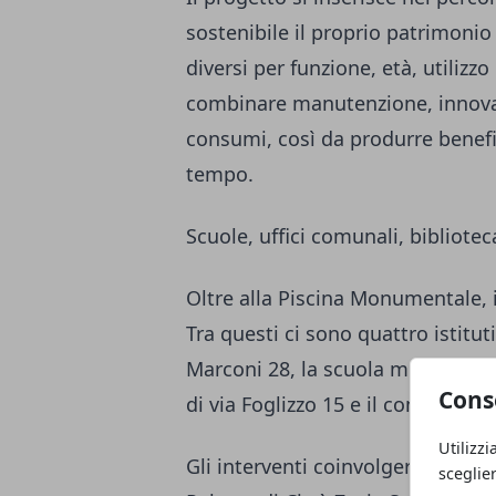
sostenibile il proprio patrimonio
diversi per funzione, età, utilizzo
combinare manutenzione, innovazi
consumi, così da produrre benefic
tempo.
Scuole, uffici comunali, bibliote
Oltre alla Piscina Monumentale, i
Tra questi ci sono quattro istituti 
Marconi 28, la scuola media
Mila
Cons
di via Foglizzo 15 e il complesso 
Utilizzi
Gli interventi coinvolgeranno anch
sceglie