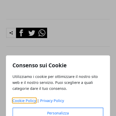
Facebook
Twitter
Whatsapp
Articolo Precedente
Articolo Successivo
Consenso sui Cookie
Come si fa un aeroplano di
Torino, controlli antidroga
carta: guida pratica con
a Barriera Milano: tre
pieghe precise e volo
arresti e due denunce
Utilizziamo i cookie per ottimizzare il nostro sito
stabile
web e il nostro servizio. Puoi scegliere a quali
categorie dare il tuo consenso.
Cookie Policy
|
Privacy Policy
Personalizza