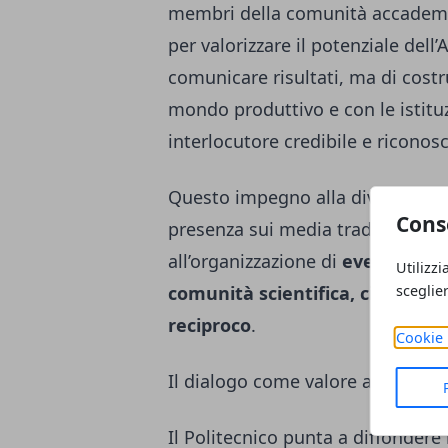
membri della comunità accademic
per valorizzare il potenziale dell’
comunicare risultati, ma di costrui
mondo produttivo e con le istituzi
interlocutore credibile e riconos
Questo impegno alla divulgazione 
Cons
presenza sui media tradizionali ai
all’organizzazione di
eventi di co
Utilizzi
comunità scientifica, cittadini 
sceglie
reciproco
.
Cookie 
Il dialogo come valore aggiunto
Il Politecnico punta a diffondere 