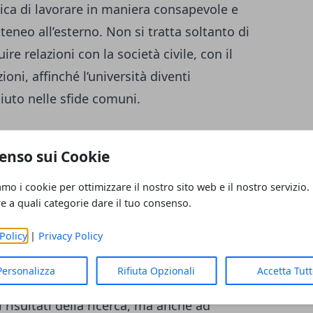
a di lavorare in maniera consapevole e
Ateneo all’esterno. Non si tratta soltanto di
re relazioni con la società civile, con il
oni, affinché l’università diventi
ciuto nelle sfide comuni.
si traduce in una pluralità di forme: dalla
enso sui Cookie
 nuovi canali digitali, fino
nfronto pubblico capaci di unire
amo i cookie per ottimizzare il nostro sito web e il nostro servizio.
e istituzioni in un dialogo aperto e
re a quali categorie dare il tuo consenso.
Policy
|
Privacy Policy
Personalizza
Rifiuta Opzionali
Accetta Tut
i risultati della ricerca, ma anche ad