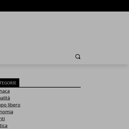
Cerca
TEGORIE
naca
alità
po libero
nomia
nti
tica