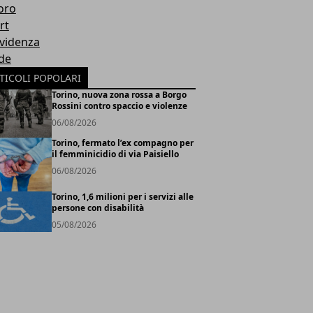
oro
rt
Evidenza
de
TICOLI POPOLARI
Torino, nuova zona rossa a Borgo
Rossini contro spaccio e violenze
06/08/2026
Torino, fermato l’ex compagno per
il femminicidio di via Paisiello
06/08/2026
Torino, 1,6 milioni per i servizi alle
persone con disabilità
05/08/2026