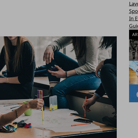
Lav
Spo
In 
Gui
AR