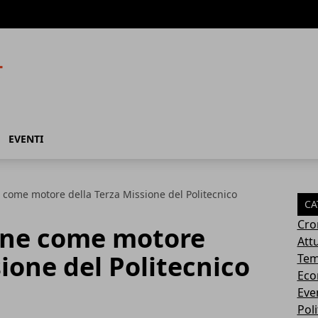
EVENTI
come motore della Terza Missione del Politecnico
CA
Cro
one come motore
Attu
sione del Politecnico
Tem
Eco
Eve
Poli