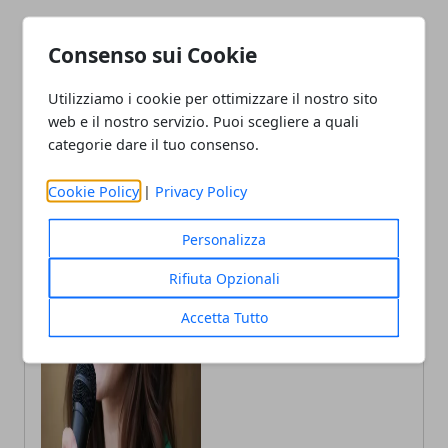
Consenso sui Cookie
Utilizziamo i cookie per ottimizzare il nostro sito
web e il nostro servizio. Puoi scegliere a quali
categorie dare il tuo consenso.
Cookie Policy
|
Privacy Policy
Personalizza
Annalisa Biasi
Rifiuta Opzionali
Autrice di articoli per blog, laureata
in Psicologia con la passione per la
Accetta Tutto
scrittura e le guide How to