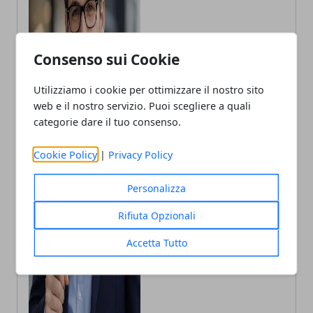
Consenso sui Cookie
Utilizziamo i cookie per ottimizzare il nostro sito
web e il nostro servizio. Puoi scegliere a quali
categorie dare il tuo consenso.
Andrea Bianchi
Cookie Policy
|
Privacy Policy
Autore di articoli di attualità, casa e
tech porto in Italia le ultime novità.
Personalizza
Rifiuta Opzionali
Accetta Tutto