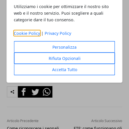
finanziaria equilibrata, evitando decisioni affrettate.
Utilizziamo i cookie per ottimizzare il nostro sito
Questo strumento, se utilizzato con criterio, può
web e il nostro servizio. Puoi scegliere a quali
rappresentare una soluzione funzionale, ma solo
categorie dare il tuo consenso.
quando è coerente con le proprie esigenze e con la
Cookie Policy
|
Privacy Policy
capacità di sostenere l’impegno nel tempo.
Personalizza
Rifiuta Opzionali
Accetta Tutto
Facebook
Twitter
Whatsapp
Articolo Precedente
Articolo Successivo
Come riconoscere i segnali
ETF: come funzionano gli