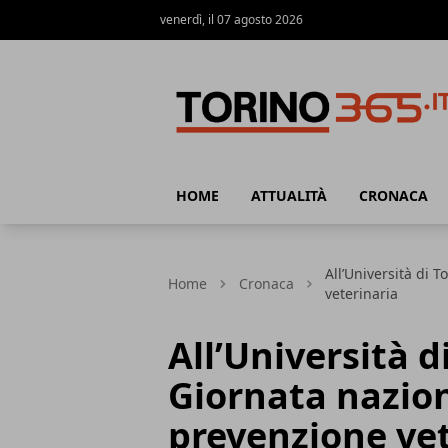
venerdì, il 07 agosto 2026
Torino365
HOME
ATTUALITÀ
CRONACA
All’Università di 
Home
Cronaca
veterinaria
All’Università d
Giornata nazion
prevenzione vet