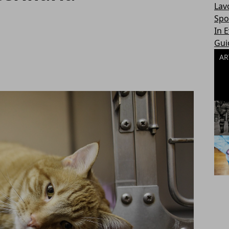
Lav
Spo
In 
Gui
AR