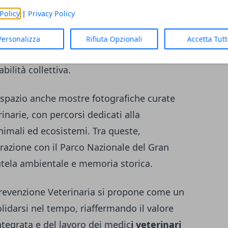
matici, laboratori, giochi educativi e
Policy
|
Privacy Policy
ndere accessibili concetti complessi e
a di cittadini di tutte le età. La
Personalizza
Rifiuta Opzionali
Accetta Tut
a come pratica quotidiana, fondata su
ilità collettiva.
 spazio anche mostre fotografiche curate
inarie, con percorsi dedicati alla
animali ed ecosistemi. Tra queste,
borazione con il Parco Nazionale del Gran
tutela ambientale e memoria storica.
Prevenzione Veterinaria si propone come un
darsi nel tempo, riaffermando il valore
integrata e del lavoro dei medic
i veterinari