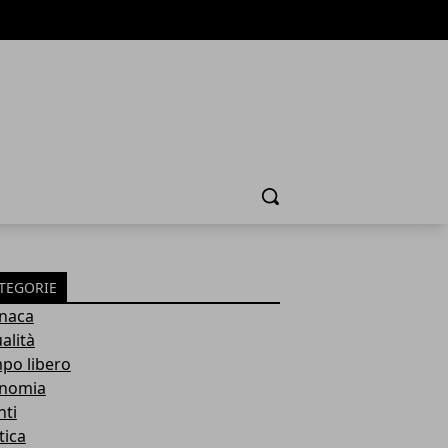
Cerca
TEGORIE
naca
alità
po libero
nomia
nti
tica