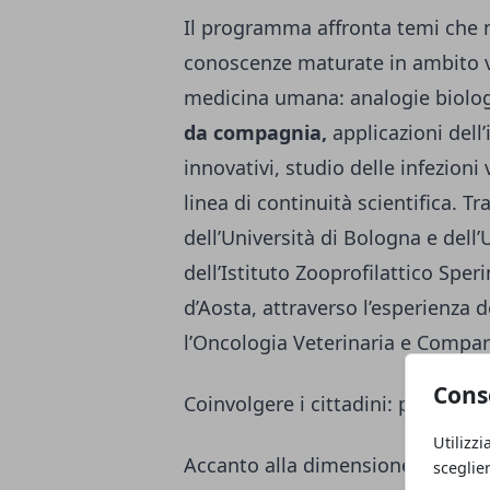
Il programma affronta temi che 
conoscenze maturate in ambito v
medicina umana: analogie biolo
da compagnia,
applicazioni dell
innovativi, studio delle infezion
linea di continuità scientifica. Tr
dell’Università di Bologna e dell’
dell’Istituto Zooprofilattico Spe
d’Aosta, attraverso l’esperienza 
l’Oncologia Veterinaria e Compar
Cons
Coinvolgere i cittadini: prevenz
Utilizzi
Accanto alla dimensione accade
sceglie