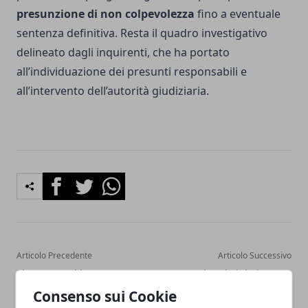
presunzione di non colpevolezza
fino a eventuale
sentenza definitiva. Resta il quadro investigativo
delineato dagli inquirenti, che ha portato
all’individuazione dei presunti responsabili e
all’intervento dell’autorità giudiziaria.
Facebook
Twitter
Whatsapp
Articolo Precedente
Articolo Successivo
Sicurezza sul lavoro a
UniTo al Vinitaly 2026:
Torino, tra cantieri e
formazione e vino si
Consenso sui Cookie
manifattura cresce
incontrano a Verona