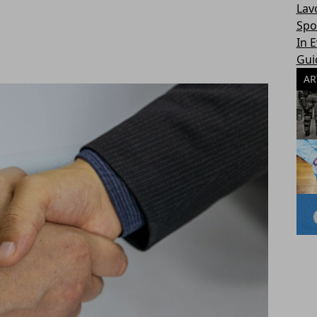
Lav
Spo
In 
Gui
AR