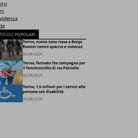
oro
rt
Evidenza
de
TICOLI POPOLARI
Torino, nuova zona rossa a Borgo
Rossini contro spaccio e violenze
06/08/2026
Torino, fermato l’ex compagno per
il femminicidio di via Paisiello
06/08/2026
Torino, 1,6 milioni per i servizi alle
persone con disabilità
05/08/2026