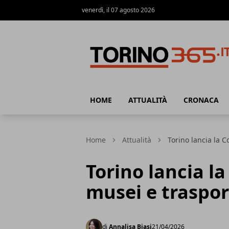
venerdì, il 07 agosto 2026
Torino365
HOME
ATTUALITÀ
CRONACA
Home
Attualità
Torino lancia la 
Torino lancia l
musei e traspor
di
Annalisa Biasi
21/04/2026