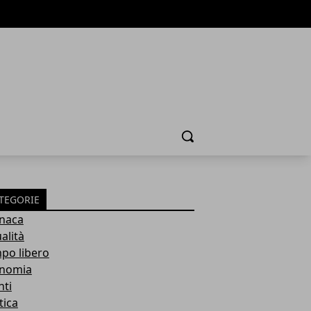
Cerca
TEGORIE
naca
alità
po libero
nomia
nti
tica