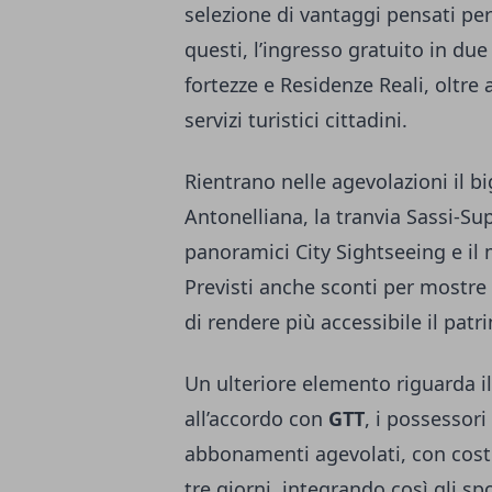
selezione di vantaggi pensati per 
questi, l’ingresso gratuito in due s
fortezze e Residenze Reali, oltre a
servizi turistici cittadini.
Rientrano nelle agevolazioni il bi
Antonelliana, la tranvia Sassi-Su
panoramici City Sightseeing e il m
Previsti anche sconti per mostre 
di rendere più accessibile il pat
Un ulteriore elemento riguarda il
all’accordo con
GTT
, i possessor
abbonamenti agevolati, con costi
tre giorni, integrando così gli sp