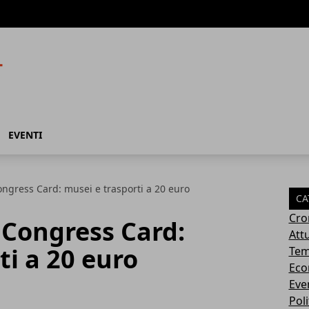
EVENTI
Congress Card: musei e trasporti a 20 euro
CA
Cro
a Congress Card:
Attu
ti a 20 euro
Tem
Eco
Eve
Poli