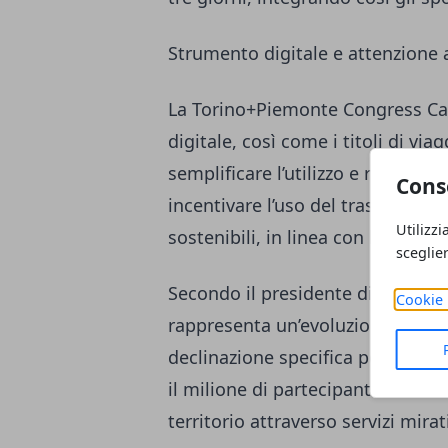
Strumento digitale e attenzione a
La Torino+Piemonte Congress Ca
digitale, così come i titoli di via
semplificare l’utilizzo e ridurre l
Cons
incentivare l’uso del trasporto pu
Utilizzi
sostenibili, in linea con le politic
sceglie
Secondo il presidente di Turismo
Cookie 
rappresenta un’evoluzione della 
declinazione specifica per il set
il milione di partecipanti. L’obiet
territorio attraverso servizi mirat