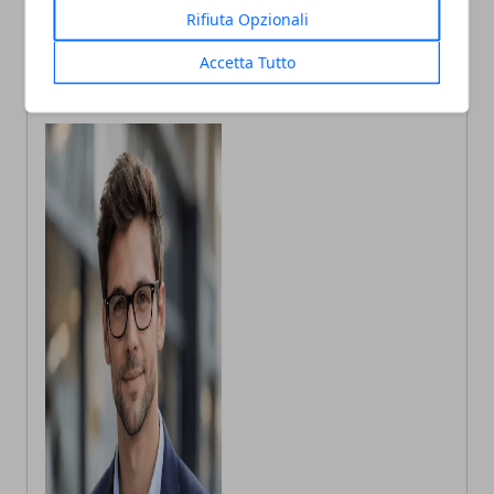
Lumen Lab, a UniTo un
Torino, truffa del finto
Rifiuta Opzionali
percorso per valorizzare la
Carabiniere: arrestato un
ricerca culturale e creativa
21enne
Accetta Tutto