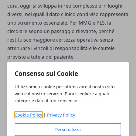
cura, oggi, si sviluppa in reti complesse e in luoghi
diversi, nei quali il dato clinico condiviso rappresenta
uno strumento essenziale. Per MMG e PLS, la
circolare segna un passaggio rilevante, perché
restituisce maggiore certezza operativa senza
attenuare i vincoli di responsabilità e le cautele
previste a tutela del paziente.
Consenso sui Cookie
Utilizziamo i cookie per ottimizzare il nostro sito
web e il nostro servizio. Puoi scegliere a quali
Facebook
Twitter
Whatsapp
categorie dare il tuo consenso.
Cookie Policy
|
Privacy Policy
Personalizza
Articolo Precedente
Articolo Successivo