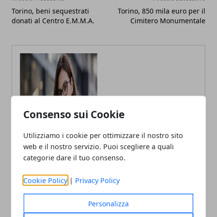
Torino, beni sequestrati
Torino, 850 mila euro per il
donati al Centro E.M.M.A.
Cimitero Monumentale
Fabiana Fissore
Consenso sui Cookie
Fabiana Fissore è web editor e
creator di contenuti dedicati a
Utilizziamo i cookie per ottimizzare il nostro sito
lifestyle urbano ed eventi locali.
Racconta la città con uno stile fresco
web e il nostro servizio. Puoi scegliere a quali
e coinvolgente, a stretto contatto con
categorie dare il tuo consenso.
il territorio.
Cookie Policy
|
Privacy Policy
Personalizza