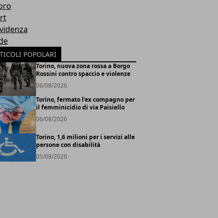
oro
rt
Evidenza
de
TICOLI POPOLARI
Torino, nuova zona rossa a Borgo
Rossini contro spaccio e violenze
06/08/2026
Torino, fermato l’ex compagno per
il femminicidio di via Paisiello
06/08/2026
Torino, 1,6 milioni per i servizi alle
persone con disabilità
05/08/2026