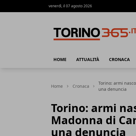
venerdì, il 07 agosto 2026
Torino365
HOME
ATTUALITÀ
CRONACA
Torino: armi nasc
Home
Cronaca
una denuncia
Torino: armi na
Madonna di Cam
una denuncia