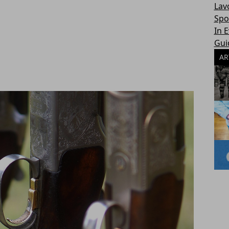
Lav
Spo
In 
Gui
AR