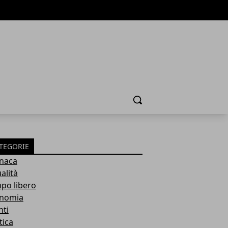
Cerca
TEGORIE
naca
alità
po libero
nomia
nti
tica