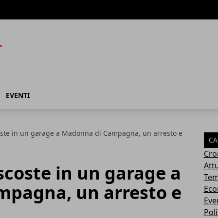
EVENTI
oste in un garage a Madonna di Campagna, un arresto e
CA
Cro
Attu
scoste in un garage a
Tem
pagna, un arresto e
Eco
Eve
Poli