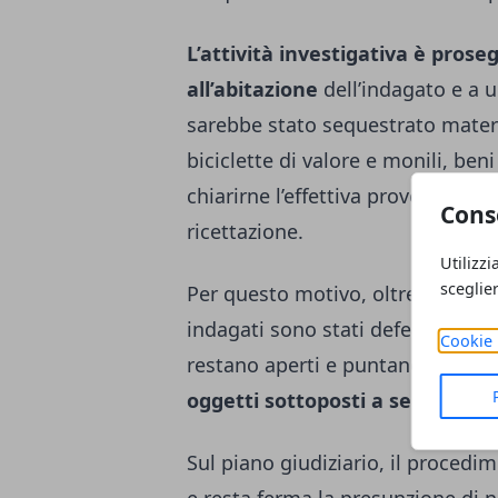
L’attività investigativa è prose
all’abitazione
dell’indagato e a u
sarebbe stato sequestrato materia
biciclette di valore e monili, ben
chiarirne l’effettiva provenienza
Cons
ricettazione.
Utilizzi
sceglie
Per questo motivo, oltre all’ipote
indagati sono stati deferiti anch
Cookie 
restano aperti e puntano a ricost
oggetti sottoposti a sequestro.
Sul piano giudiziario, il procedim
e resta ferma la presunzione di n