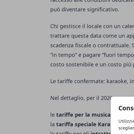
può diventare significativo.
Chi gestisce il locale con un cal
trattare questa data come un app
scadenza fiscale o contrattuale. Su
“in tempo” e pagare “fuori tempo”
costo sostenibile e un costo più
Le tariffe confermate: karaoke, i
Nel dettaglio, per il 2026 vengo
Cons
le
tariffe per la musica d’ambi
Utilizzi
la
tariffa speciale Karaoke
, che
sceglie
le tariffe per gli
intrattenimenti