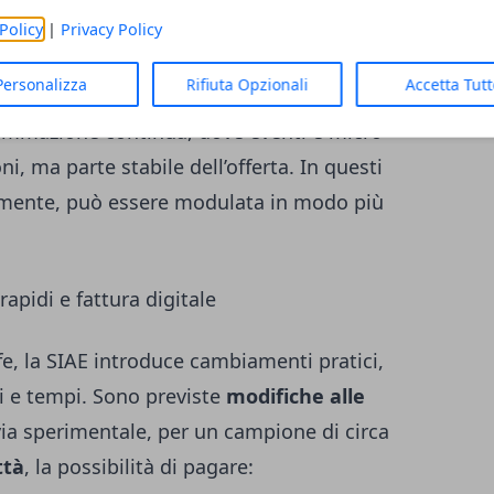
Policy
|
Privacy Policy
tariffaria del 30%
per le imprese che
Personalizza
Rifiuta Opzionali
Accetta Tut
imenti mensili
. È un punto che interessa
rammazione continua, dove eventi e micro-
i, ma parte stabile dell’offerta. In questi
ettamente, può essere modulata in modo più
apidi e fattura digitale
fe, la SIAE introduce cambiamenti pratici,
gi e tempi. Sono previste
modifiche alle
via sperimentale, per un campione di circa
ttà
, la possibilità di pagare: