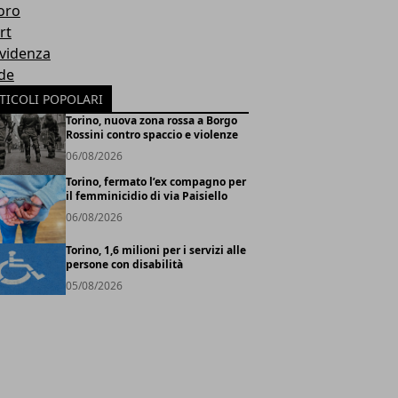
oro
rt
Evidenza
de
TICOLI POPOLARI
Torino, nuova zona rossa a Borgo
Rossini contro spaccio e violenze
06/08/2026
Torino, fermato l’ex compagno per
il femminicidio di via Paisiello
06/08/2026
Torino, 1,6 milioni per i servizi alle
persone con disabilità
05/08/2026