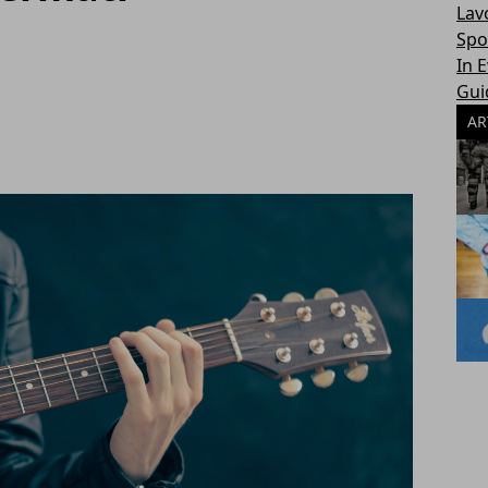
Lav
Spo
In 
Gui
AR