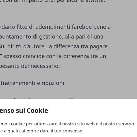
endario fitto di adempimenti farebbe bene a
untamento di gestione, alla pari di una
i diritti d’autore, la differenza tra pagare
 spesso coincide con la differenza tra un
 pesante del necessario.
ntrattenimenti e riduzioni
no confermate senza aumenti:
enso sui Cookie
ente
nei
pubblici esercizi
e nelle
sale bingo
;
amo i cookie per ottimizzare il nostro sito web e il nostro servizio.
 resta fissata a
452,70 euro
;
re a quali categorie dare il tuo consenso.
 senza ballo
nei pubblici esercizi.