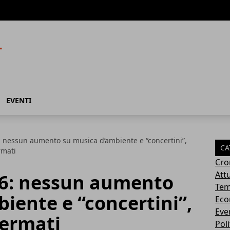
EVENTI
6: nessun aumento su musica d’ambiente e “concertini”,
CA
rmati
Cro
Attu
026: nessun aumento
Tem
iente e “concertini”,
Eco
Eve
fermati
Poli