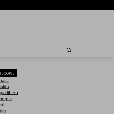
Cerca
TEGORIE
naca
alità
po libero
nomia
nti
tica