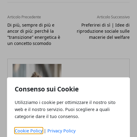
Articolo Precedente
Articolo Successivo
Di più, sempre di più e
Preferirei di sì | Idee di
ancor di più: perché la
riproduzione sociale sulle
“transizione” energetica è
macerie del welfare
un concetto scomodo
Consenso sui Cookie
Utilizziamo i cookie per ottimizzare il nostro sito
web e il nostro servizio. Puoi scegliere a quali
categorie dare il tuo consenso.
Cookie Policy
|
Privacy Policy