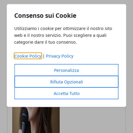
Consenso sui Cookie
Utilizziamo i cookie per ottimizzare il nostro sito
web e il nostro servizio. Puoi scegliere a quali
categorie dare il tuo consenso.
Cookie Policy
|
Privacy Policy
Personalizza
Annalisa Biasi
Rifiuta Opzionali
Autrice di articoli per blog, laureata
in Psicologia con la passione per la
Accetta Tutto
scrittura e le guide How to