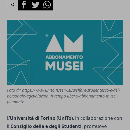
Facebook
Twitter
Whatsapp
Foto di: https://www.unito.it/servizi/welfare-studentesco-e-del-
personale/agevolazioni-il-tempo-libero/abbonamento-musei-
piemonte
L’
Università di Torino (UniTo)
, in collaborazione con
il
Consiglio delle e degli Studenti
, promuove