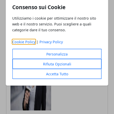
Patto di Amicizia
per il Kappa FuturFestival
Consenso sui Cookie
2026
Utilizziamo i cookie per ottimizzare il nostro sito
web e il nostro servizio. Puoi scegliere a quali
categorie dare il tuo consenso.
Cookie Policy
|
Privacy Policy
Fabiana Fissore
Personalizza
Fabiana Fissore è web editor e
Rifiuta Opzionali
creator di contenuti dedicati a
lifestyle urbano ed eventi locali.
Racconta la città con uno stile fresco
Accetta Tutto
e coinvolgente, a stretto contatto con
il territorio.